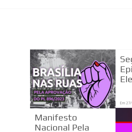
 Live
Se
 19A
Ep
El
Em 27/
Manifesto
Nacional Pela