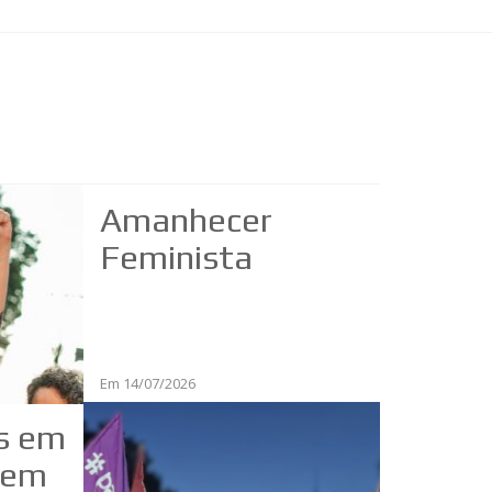
Amanhecer
Feminista
Em 14/07/2026
s em
Just
dem
Carn