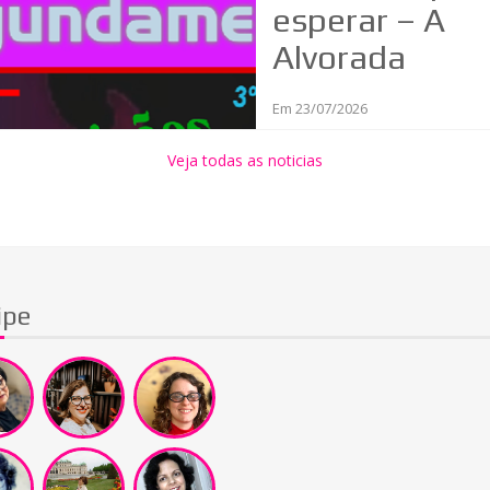
esperar – A
Alvorada
Feminista e a
Em 23/07/2026
urgência de
aprovar o PL 
Veja todas as noticias
Misoginia
ipe