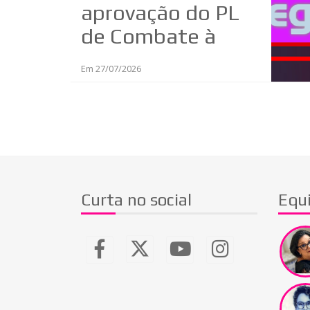
aprovação do PL
de Combate à
Misoginia (PL
Em 27/07/2026
896/2023)
Curta no social
Equ