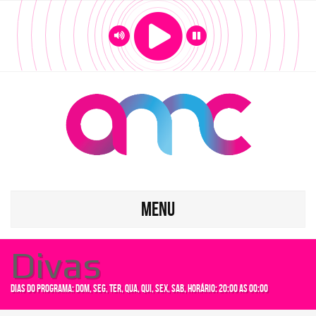
MENU
Divas
Dias do programa: dom, seg, ter, qua, qui, sex, sab, Horário: 20:00 as 00:00