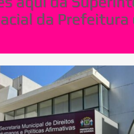
es aqui da Superin
acial da Prefeitura