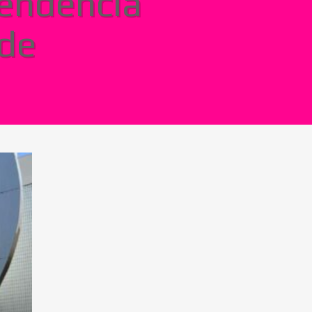
tendência
 de