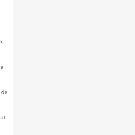
de
e
ia
r de
al.