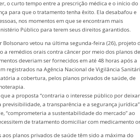
r, o curto tempo entre a prescrição médica e o início do
nça para que o tratamento tenha êxito. Ela desabafou e
pessoas, nos momentos em que se encontram mais
nistério Público para terem seus direitos garantidos.
 Bolsonaro vetou na última segunda-feira (26), projeto 
sso a remédios orais contra câncer por meio dos planos d
mentos deveriam ser fornecidos em até 48 horas após a
m registrados na Agência Nacional de Vigilância Sanitár
atória a cobertura, pelos planos privados de saúde, de
moterapia.
i que a proposta “contraria o interesse público por deixa
previsibilidade, a transparência e a segurança jurídica”
le, “comprometeria a sustentabilidade do mercado” ao
necessitem de tratamento domiciliar com medicamento or
os aos planos privados de saúde têm sido a máxima do