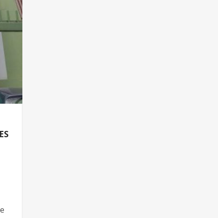
ES
de