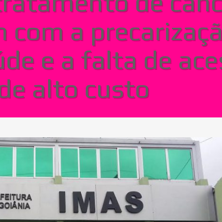
tratamento de cân
m com a precarizaç
úde e a falta de ace
e alto custo