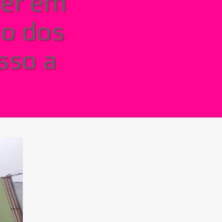
cer em
ão dos
sso a